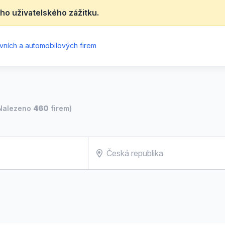
ho uživatelského zážitku.
vních a automobilových firem
Nalezeno
460
firem)