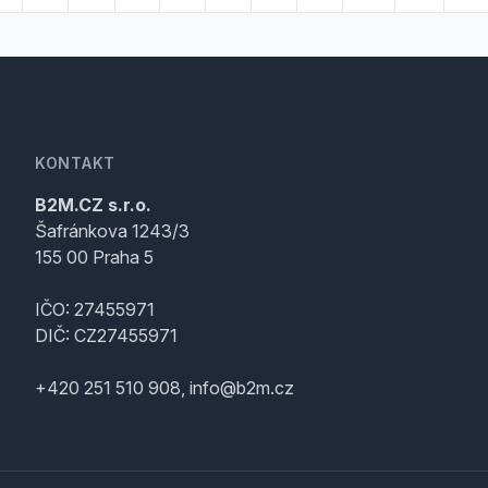
KONTAKT
B2M.CZ s.r.o.
Šafránkova 1243/3
155 00 Praha 5
IČO: 27455971
DIČ: CZ27455971
+420 251 510 908, info@b2m.cz