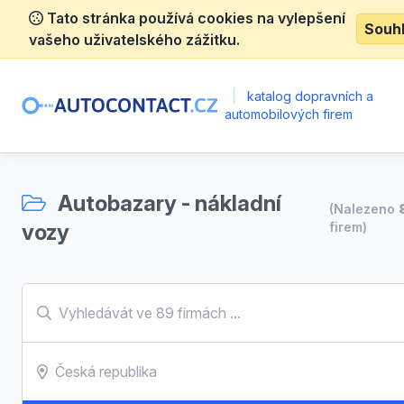
Tato stránka používá cookies na vylepšení
Souh
vašeho uživatelského zážitku.
|
katalog dopravních a
automobilových firem
Autobazary - nákladní
(Nalezeno
vozy
firem)