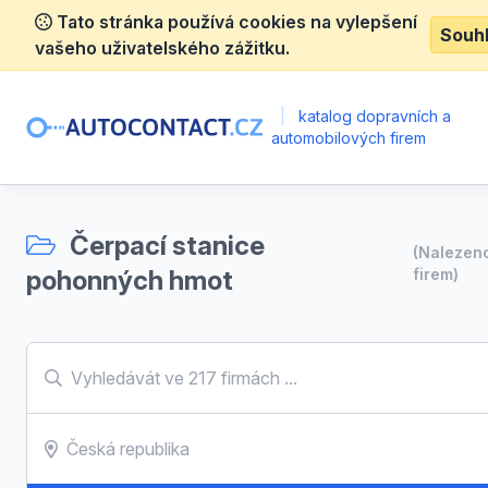
Tato stránka používá cookies na vylepšení
Souh
vašeho uživatelského zážitku.
|
katalog dopravních a
automobilových firem
Čerpací stanice
(Nalezen
pohonných hmot
firem)