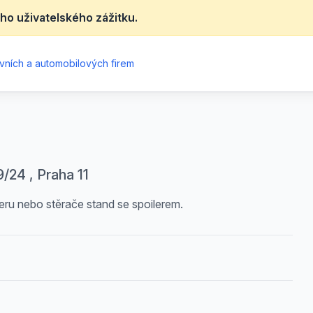
ho uživatelského zážitku.
vních a automobilových firem
/24 , Praha 11
leru nebo stěrače stand se spoilerem.