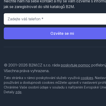
Nechte nám na sebe kontakt a my se vám ozveme s inform
jak se zaregistrovat do sítě katalogů B2M.
Telefon
*
Ozvěte se mi
© 2001–2026 B2M.CZ s.r.o. ráda
poskytuje pomoc
potřebný
Všechna práva vyhrazena.
Tato stránka v rámci poskytování služeb využívá
cookies
. Nastav
používání a dostupnosti cookies můžete upravit v nastavení proh
Chráníme Vaše osobní údaje v souladu s nařízením Evropské Uni
Detaily
zde
.