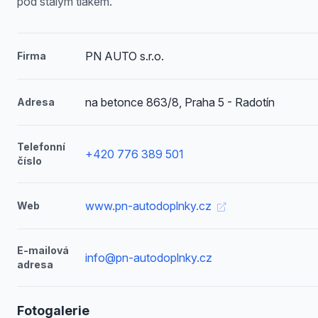
pod stálým tlakem.
PN AUTO s.r.o.
Firma
na betonce 863/8, Praha 5 - Radotín
Adresa
Telefonní
+420 776 389 501
číslo
www.pn-autodoplnky.cz
Web
E-mailová
info@pn-autodoplnky.cz
adresa
Fotogalerie