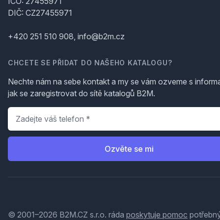
IČO: 27455971
DIČ: CZ27455971
+420 251 510 908, info@b2m.cz
CHCETE SE PŘIDAT DO NAŠEHO KATALOGU?
Nechte nám na sebe kontakt a my se vám ozveme s inform
jak se zaregistrovat do sítě katalogů B2M.
Telefon
*
Ozvěte se mi
© 2001–2026 B2M.CZ s.r.o. ráda
poskytuje pomoc
potřebný