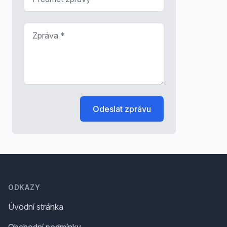
Zpráva
*
Odeslat zprávu
Footer
ODKAZY
Úvodní stránka