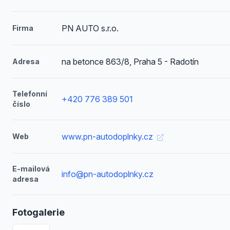
PN AUTO s.r.o.
Firma
na betonce 863/8, Praha 5 - Radotín
Adresa
Telefonní
+420 776 389 501
číslo
www.pn-autodoplnky.cz
Web
E-mailová
info@pn-autodoplnky.cz
adresa
Fotogalerie