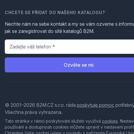
CHCETE SE PŘIDAT DO NAŠEHO KATALOGU?
Nechte nám na sebe kontakt a my se vám ozveme s inform
jak se zaregistrovat do sítě katalogů B2M.
Telefon
*
Ozvěte se mi
© 2001–2026 B2M.CZ s.r.o. ráda
poskytuje pomoc
potřebný
Všechna práva vyhrazena.
Tato stránka v rámci poskytování služeb využívá
cookies
. Nastav
používání a dostupnosti cookies můžete upravit v nastavení proh
Chráníme Vaše osobní údaje v souladu s nařízením Evropské Uni