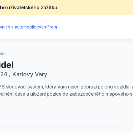
ho uživatelského zážitku.
vních a automobilových firem
del
idel
4 , Karlovy Vary
sledovací systém, který Vám nejen zobrazí polohu vozidla, al
 reálném čase a uložení pozice do zabezpečeného mapového s