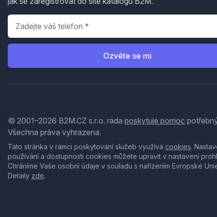
jak se zaregistrovat do sítě katalogů B2M.
Telefon
*
Ozvěte se mi
© 2001–2026 B2M.CZ s.r.o. ráda
poskytuje pomoc
potřebný
Všechna práva vyhrazena.
Tato stránka v rámci poskytování služeb využívá
cookies
. Nastav
používání a dostupnosti cookies můžete upravit v nastavení proh
Chráníme Vaše osobní údaje v souladu s nařízením Evropské Uni
Detaily
zde
.