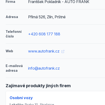
František Pokladník - AUTO FRANK
Firma
Přímá 526, Zlín, Prštné
Adresa
Telefonní
+420 608 177 188
číslo
www.autofrank.cz
Web
E-mailová
info@autofrank.cz
adresa
Zajímavé produkty jiných firem
Osobní vozy
Lokalita:
Praha 10, Strašnice