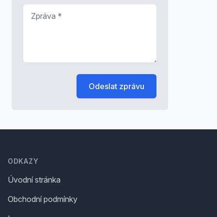
Zpráva
*
Odeslat zprávu
Footer
ODKAZY
Úvodní stránka
Obchodní podmínky