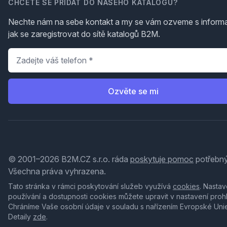
CHCETE SE PŘIDAT DO NAŠEHO KATALOGU?
Nechte nám na sebe kontakt a my se vám ozveme s inform
jak se zaregistrovat do sítě katalogů B2M.
Telefon
*
Ozvěte se mi
© 2001–2026 B2M.CZ s.r.o. ráda
poskytuje pomoc
potřebný
Všechna práva vyhrazena.
Tato stránka v rámci poskytování služeb využívá
cookies
. Nastav
používání a dostupnosti cookies můžete upravit v nastavení proh
Chráníme Vaše osobní údaje v souladu s nařízením Evropské Uni
Detaily
zde
.