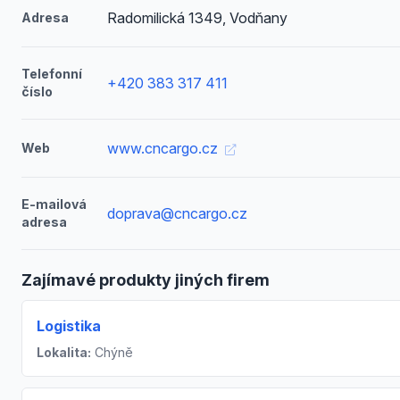
Radomilická 1349, Vodňany
Adresa
Telefonní
+420 383 317 411
číslo
www.cncargo.cz
Web
E-mailová
doprava@cncargo.cz
adresa
Zajímavé produkty jiných firem
Logistika
Lokalita:
Chýně