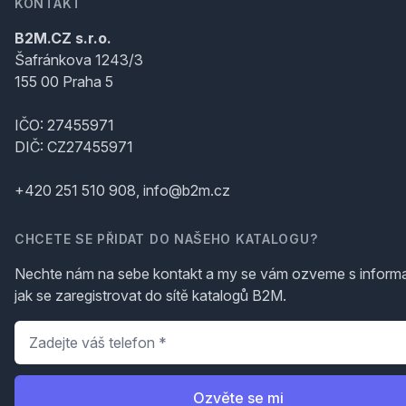
KONTAKT
B2M.CZ s.r.o.
Šafránkova 1243/3
155 00 Praha 5
IČO: 27455971
DIČ: CZ27455971
+420 251 510 908, info@b2m.cz
CHCETE SE PŘIDAT DO NAŠEHO KATALOGU?
Nechte nám na sebe kontakt a my se vám ozveme s inform
jak se zaregistrovat do sítě katalogů B2M.
Telefon
*
Ozvěte se mi