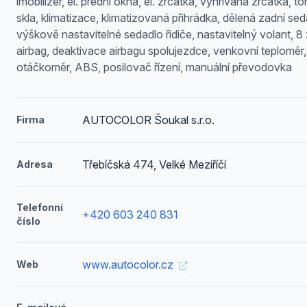
imobilizér, el. přední okna, el. zrcátka, vyhřívaná zrcátka, 
skla, klimatizace, klimatizovaná přihrádka, dělená zadní sed
výškově nastavitelné sedadlo řidiče, nastavitelný volant, 8 
airbag, deaktivace airbagu spolujezdce, venkovní teploměr,
otáčkoměr, ABS, posilovač řízení, manuální převodovka
AUTOCOLOR Šoukal s.r.o.
Firma
Třebíčská 474, Velké Meziříčí
Adresa
Telefonní
+420 603 240 831
číslo
www.autocolor.cz
Web