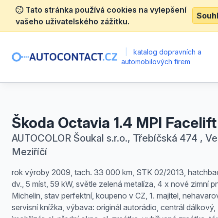
Tato stránka používá cookies na vylepšení
Souh
vašeho uživatelského zážitku.
|
katalog dopravních a
automobilových firem
Škoda Octavia 1.4 MPI Facelift
AUTOCOLOR Šoukal s.r.o., Třebíčská 474 , Ve
Meziříčí
rok výroby 2009, tach. 33 000 km, STK 02/2013, hatchba
dv., 5 míst, 59 kW, světle zelená metalíza, 4 x nové zimní p
Michelin, stav perfektní, koupeno v CZ, 1. majitel, nehavar
servisní knížka, výbava: originál autorádio, centrál dálkový,