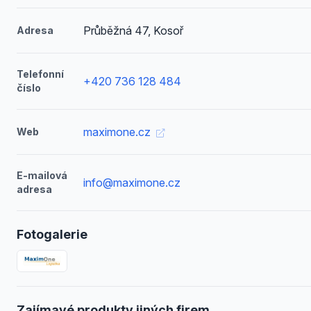
Průběžná 47, Kosoř
Adresa
Telefonní
+420 736 128 484
číslo
maximone.cz
Web
E-mailová
info@maximone.cz
adresa
Fotogalerie
Zajímavé produkty jiných firem