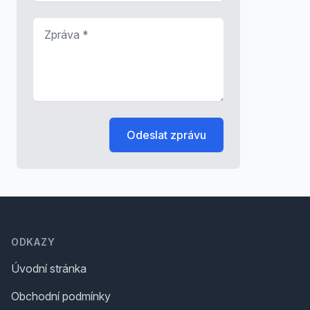
Zpráva
*
Odeslat zprávu
Footer
ODKAZY
Úvodní stránka
Obchodní podmínky