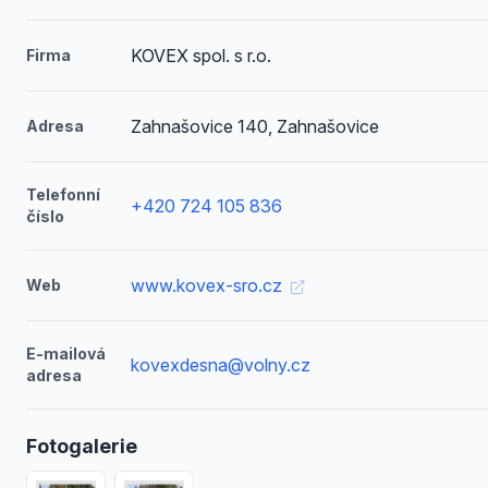
KOVEX spol. s r.o.
Firma
Zahnašovice 140, Zahnašovice
Adresa
Telefonní
+420 724 105 836
číslo
www.kovex-sro.cz
Web
E-mailová
kovexdesna@volny.cz
adresa
Fotogalerie