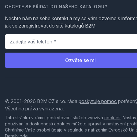
CHCETE SE PŘIDAT DO NAŠEHO KATALOGU?
Nechte nám na sebe kontakt a my se vám ozveme s inform
jak se zaregistrovat do sítě katalogů B2M.
Telefon
*
Ozvěte se mi
© 2001–2026 B2M.CZ s.r.o. ráda
poskytuje pomoc
potřebný
Všechna práva vyhrazena.
Tato stránka v rámci poskytování služeb využívá
cookies
. Nastav
používání a dostupnosti cookies můžete upravit v nastavení proh
Chráníme Vaše osobní údaje v souladu s nařízením Evropské Uni
Detaily
zde
.