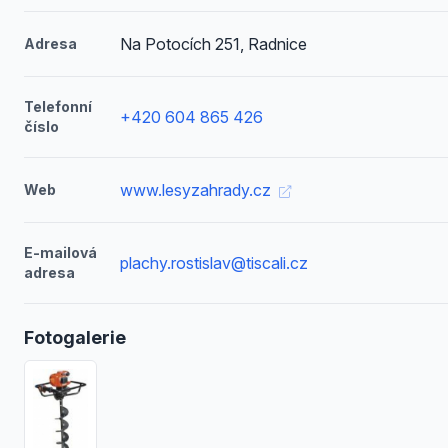
Na Potocích 251, Radnice
Adresa
Telefonní
+420 604 865 426
číslo
www.lesyzahrady.cz
Web
E-mailová
plachy.rostislav@tiscali.cz
adresa
Fotogalerie