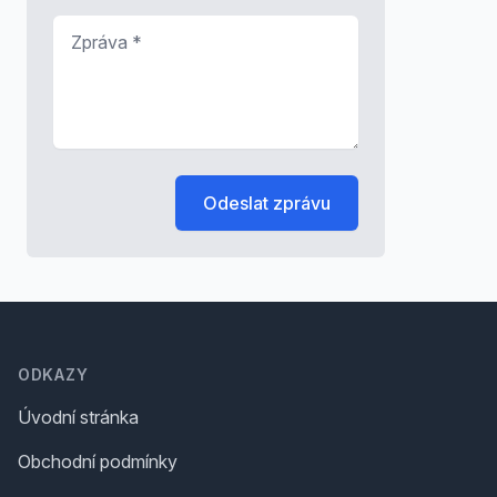
Zpráva
*
Odeslat zprávu
Footer
ODKAZY
Úvodní stránka
Obchodní podmínky