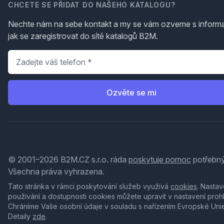
CHCETE SE PŘIDAT DO NAŠEHO KATALOGU?
Nechte nám na sebe kontakt a my se vám ozveme s inform
jak se zaregistrovat do sítě katalogů B2M.
Telefon
*
Ozvěte se mi
© 2001–2026 B2M.CZ s.r.o. ráda
poskytuje pomoc
potřebný
Všechna práva vyhrazena.
Tato stránka v rámci poskytování služeb využívá
cookies
. Nastav
používání a dostupnosti cookies můžete upravit v nastavení proh
Chráníme Vaše osobní údaje v souladu s nařízením Evropské Uni
Detaily
zde
.