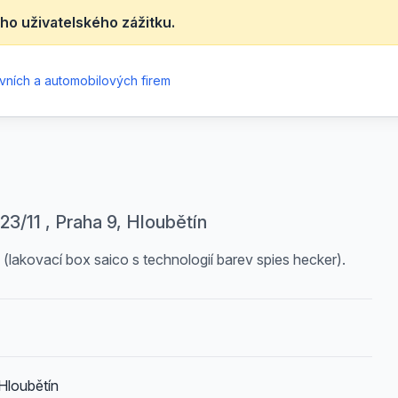
ho uživatelského zážitku.
vních a automobilových firem
3/11 , Praha 9, Hloubětín
(lakovací box saico s technologií barev spies hecker).
Hloubětín