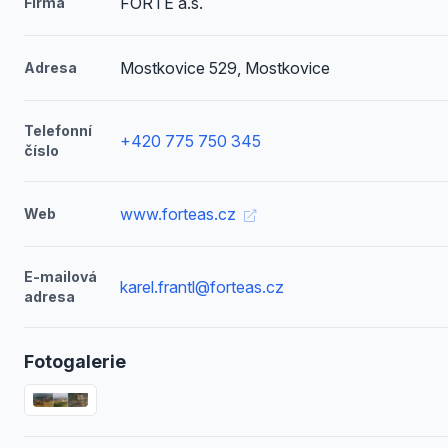
FORTE a.s.
Firma
Mostkovice 529, Mostkovice
Adresa
Telefonní
+420 775 750 345
číslo
www.forteas.cz
Web
E-mailová
karel.frantl@forteas.cz
adresa
Fotogalerie