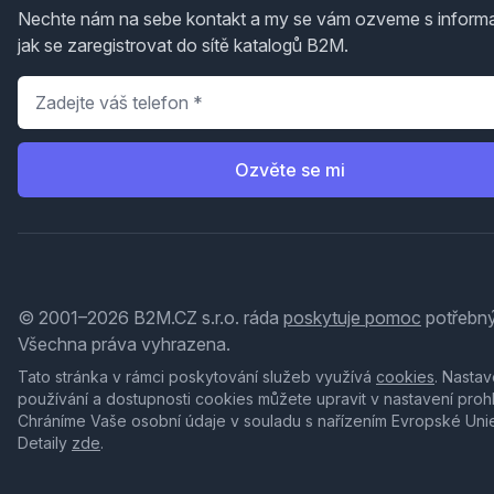
Nechte nám na sebe kontakt a my se vám ozveme s inform
jak se zaregistrovat do sítě katalogů B2M.
Telefon
*
Ozvěte se mi
© 2001–2026 B2M.CZ s.r.o. ráda
poskytuje pomoc
potřebný
Všechna práva vyhrazena.
Tato stránka v rámci poskytování služeb využívá
cookies
. Nastav
používání a dostupnosti cookies můžete upravit v nastavení proh
Chráníme Vaše osobní údaje v souladu s nařízením Evropské Uni
Detaily
zde
.