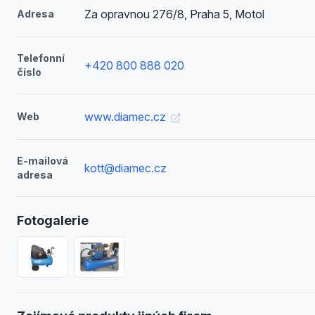
Za opravnou 276/8, Praha 5, Motol
Adresa
Telefonní
+420 800 888 020
číslo
www.diamec.cz
Web
E-mailová
kott@diamec.cz
adresa
Fotogalerie