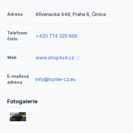
Křivenecká 446, Praha 8, Čimice
Adresa
Telefonní
+420 774 325 668
číslo
www.shop4x4.cz
Web
E-mailová
info@hunter-cz.eu
adresa
Fotogalerie