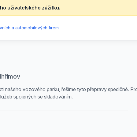
ho uživatelského zážitku.
vních a automobilových firem
lhřimov
i našeho vozového parku, řešíme tyto přepravy spedičně. Pro 
služeb spojených se skladováním.