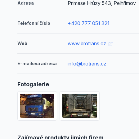
Primase Hrůzy 543, Pelhřimov
Adresa
+420 777 051 321
Telefonní číslo
www.brotrans.cz
Web
info@brotrans.cz
E-mailová adresa
Fotogalerie
Zajímavé produkty jiných firem