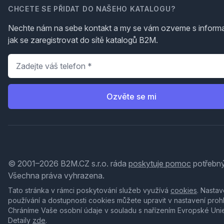
CHCETE SE PŘIDAT DO NAŠEHO KATALOGU?
Nechte nám na sebe kontakt a my se vám ozveme s inform
jak se zaregistrovat do sítě katalogů B2M.
Telefon
*
Ozvěte se mi
© 2001–2026 B2M.CZ s.r.o. ráda
poskytuje pomoc
potřebný
Všechna práva vyhrazena.
Tato stránka v rámci poskytování služeb využívá
cookies
. Nastav
používání a dostupnosti cookies můžete upravit v nastavení proh
Chráníme Vaše osobní údaje v souladu s nařízením Evropské Uni
Detaily
zde
.