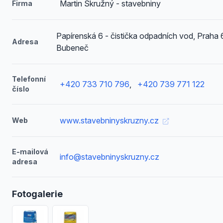
Martin Skružný - stavebniny
Firma
Papírenská 6 - čistička odpadních vod, Praha 
Adresa
Bubeneč
Telefonní
+420 733 710 796
,
+420 739 771 122
číslo
www.stavebninyskruzny.cz
Web
E-mailová
info@stavebninyskruzny.cz
adresa
Fotogalerie