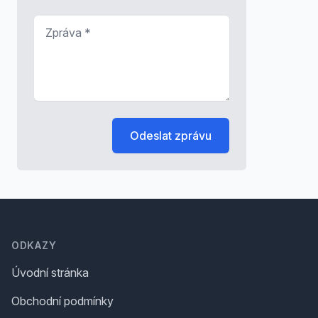
Zpráva
*
Odeslat zprávu
Footer
ODKAZY
Úvodní stránka
Obchodní podmínky