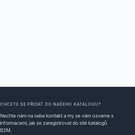
CHCETE SE PŘIDAT DO NAŠEHO KATALOGU?
Nechte nám na sebe kontakt a my se vám ozveme s
informacemi, jak se zaregistrovat do sítě katalogů
B2M.