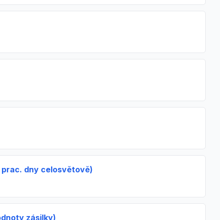
-4 prac. dny celosvětově)
dnoty zásilky)