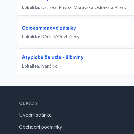
Lokalita:
Ostrava, Přívoz, Moravská Ostrava a Přívoz
Celokamionové zásilky
Lokalita:
Děčín V-Rozbělesy
Atypické žaluzie - šikminy
Lokalita:
Ivančice
Footer
ODKAZY
Úvodní stránka
Obchodní podmínky