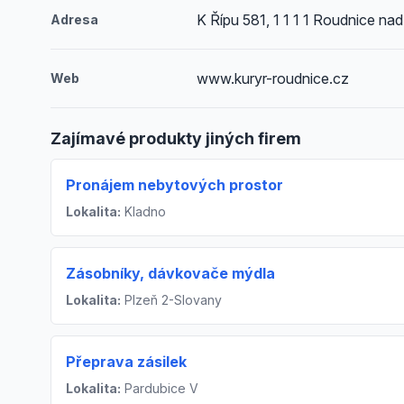
K Řípu 581, 1 1 1 1 Roudnice n
Adresa
www.kuryr-roudnice.cz
Web
Zajímavé produkty jiných firem
Pronájem nebytových prostor
Lokalita:
Kladno
Zásobníky, dávkovače mýdla
Lokalita:
Plzeň 2-Slovany
Přeprava zásilek
Lokalita:
Pardubice V