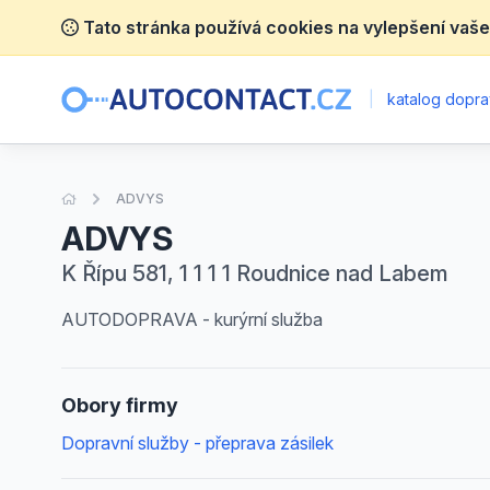
Tato stránka používá cookies na vylepšení vaše
|
katalog dopra
Úvodní stránka
ADVYS
ADVYS
K Řípu 581, 1 1 1 1 Roudnice nad Labem
AUTODOPRAVA - kurýrní služba
Obory firmy
Dopravní služby - přeprava zásilek