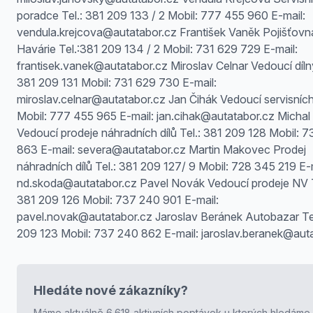
poradce Tel.: 381 209 133 / 2 Mobil: 777 455 960 E-mail:
vendula.krejcova@autatabor.cz František Vaněk Pojišťovn
Havárie Tel.:381 209 134 / 2 Mobil: 731 629 729 E-mail:
frantisek.vanek@autatabor.cz Miroslav Celnar Vedoucí dílny
381 209 131 Mobil: 731 629 730 E-mail:
miroslav.celnar@autatabor.cz Jan Čihák Vedoucí servisníc
Mobil: 777 455 965 E-mail: jan.cihak@autatabor.cz Michal
Vedoucí prodeje náhradních dílů Tel.: 381 209 128 Mobil: 
863 E-mail: severa@autatabor.cz Martin Makovec Prodej
náhradních dílů Tel.: 381 209 127/ 9 Mobil: 728 345 219 E-
nd.skoda@autatabor.cz Pavel Novák Vedoucí prodeje NV T
381 209 126 Mobil: 737 240 901 E-mail:
pavel.novak@autatabor.cz Jaroslav Beránek Autobazar Tel
209 123 Mobil: 737 240 862 E-mail: jaroslav.beranek@auta
Hledáte nové zákazníky?
Máme aktuálně 6.618 aktivních poptávek u kterých hledáme