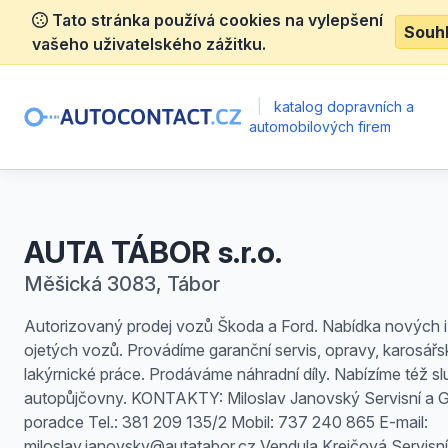
Tato stránka používá cookies na vylepšení
Souh
vašeho uživatelského zážitku.
|
katalog dopravních a
automobilových firem
AUTA TÁBOR s.r.o.
Měšická 3083, Tábor
Autorizovaný prodej vozů Škoda a Ford. Nabídka nových i
ojetých vozů. Provádíme garanční servis, opravy, karosářs
lakýrnické práce. Prodáváme náhradní díly. Nabízíme též s
autopůjčovny. KONTAKTY: Miloslav Janovský Servisní a 
poradce Tel.: 381 209 135/2 Mobil: 737 240 865 E-mail:
miloslav.janovsky@autatabor.cz Vendula Krejčová Servisní