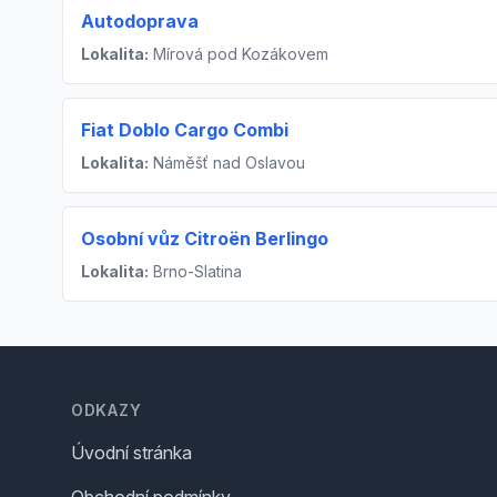
Autodoprava
Lokalita:
Mírová pod Kozákovem
Fiat Doblo Cargo Combi
Lokalita:
Náměšť nad Oslavou
Osobní vůz Citroën Berlingo
Lokalita:
Brno-Slatina
Footer
ODKAZY
Úvodní stránka