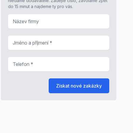
hledáme dodavatele. Zadejte číslo, zavoláme zpět
do 15 minut a najdeme ty pro vás.
Název firmy
Jméno a příjmení
*
Telefon
*
Získat nové zakázky