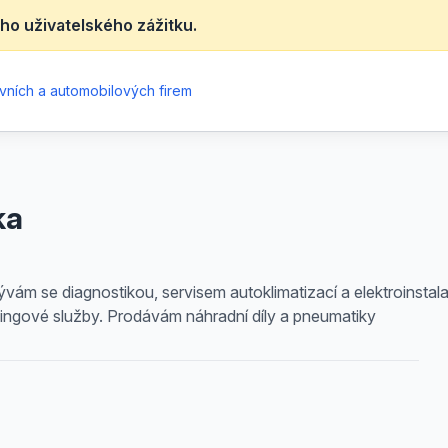
ho uživatelského zážitku.
vních a automobilových firem
ka
bývám se diagnostikou, servisem autoklimatizací a elektroinst
ningové služby. Prodávám náhradní díly a pneumatiky