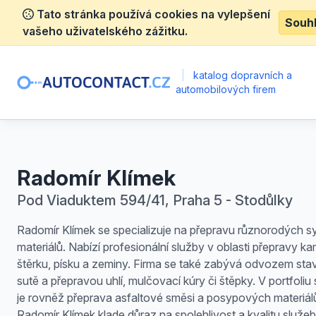
Tato stránka používá cookies na vylepšení
Souh
vašeho uživatelského zážitku.
|
katalog dopravních a
automobilových firem
Radomír Klímek
Pod Viaduktem 594/41, Praha 5 - Stodůlky
Radomír Klímek se specializuje na přepravu různorodých 
materiálů. Nabízí profesionální služby v oblasti přepravy k
štěrku, písku a zeminy. Firma se také zabývá odvozem sta
sutě a přepravou uhlí, mulčovací kúry či štěpky. V portfoliu
je rovněž přeprava asfaltové směsi a posypových materiál
Radomír Klímek klade důraz na spolehlivost a kvalitu služeb