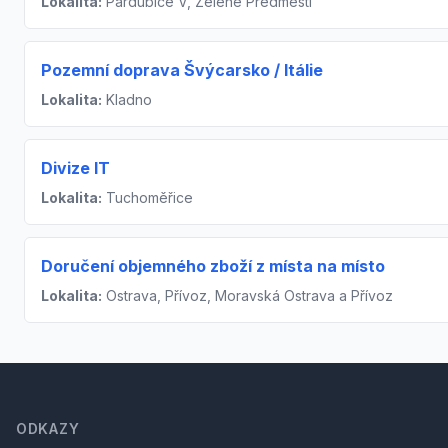
Lokalita:
Pardubice V, Zelené Předměstí
Pozemní doprava Švýcarsko / Itálie
Lokalita:
Kladno
Divize IT
Lokalita:
Tuchoměřice
Doručení objemného zboží z místa na místo
Lokalita:
Ostrava, Přívoz, Moravská Ostrava a Přívoz
Footer
ODKAZY