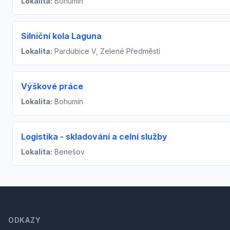
Lokalita:
Bohumín
Silniční kola Laguna
Lokalita:
Pardubice V, Zelené Předměstí
Výškové práce
Lokalita:
Bohumín
Logistika - skladování a celní služby
Lokalita:
Benešov
Footer
ODKAZY