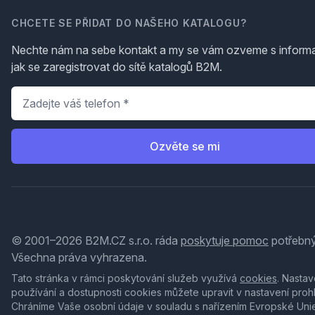
CHCETE SE PŘIDAT DO NAŠEHO KATALOGU?
Nechte nám na sebe kontakt a my se vám ozveme s inform
jak se zaregistrovat do sítě katalogů B2M.
Telefon
*
Ozvěte se mi
© 2001–2026 B2M.CZ s.r.o. ráda
poskytuje pomoc
potřebný
Všechna práva vyhrazena.
Tato stránka v rámci poskytování služeb využívá
cookies
. Nastav
používání a dostupnosti cookies můžete upravit v nastavení proh
Chráníme Vaše osobní údaje v souladu s nařízením Evropské Uni