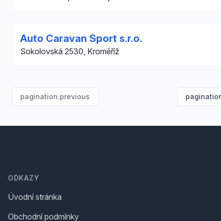
Auto Caravan Sport s.r.o.
Sokolovská 2530, Kroměříž
pagination.previous
paginatio
Footer
ODKAZY
Úvodní stránka
Obchodní podmínky