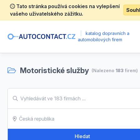
Tato stránka používá cookies na vylepšení
Souh
vašeho uživatelského zážitku.
|
katalog dopravních a
automobilových firem
Motoristické služby
(Nalezeno
183
firem)
Hledat