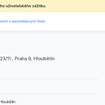
ho uživatelského zážitku.
vních a automobilových firem
3/11 , Praha 9, Hloubětín
Hloubětín