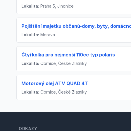
Lokalita:
Praha 5, Jinonice
Pojištění majetku občanů-domy, byty, domácno
Lokalita:
Morava
Čtyřkolka pro nejmenší 110cc typ polaris
Lokalita:
Obrnice, České Zlatníky
Motorový olej ATV QUAD 4T
Lokalita:
Obrnice, České Zlatníky
Footer
ODKAZY