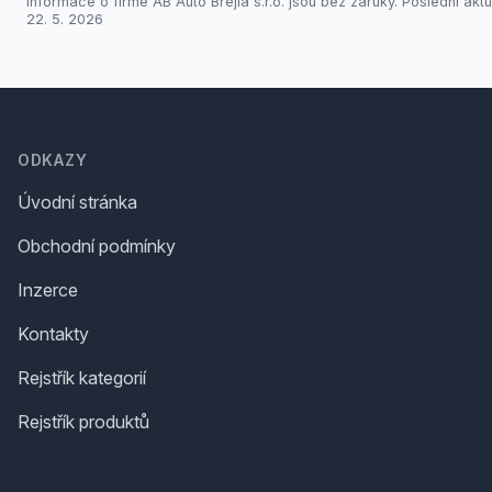
Informace o firmě AB Auto Brejla s.r.o. jsou bez záruky. Poslední aktu
22. 5. 2026
Footer
ODKAZY
Úvodní stránka
Obchodní podmínky
Inzerce
Kontakty
Rejstřík kategorií
Rejstřík produktů